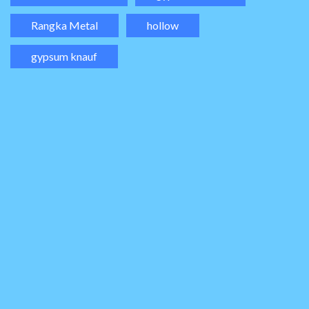
Rangka Metal
hollow
gypsum knauf