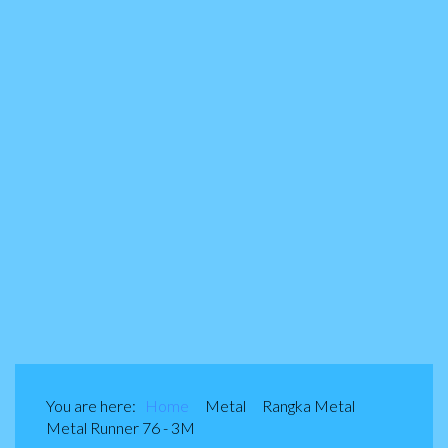
You are here:
Home
Metal
Rangka Metal
Metal Runner 76 - 3M