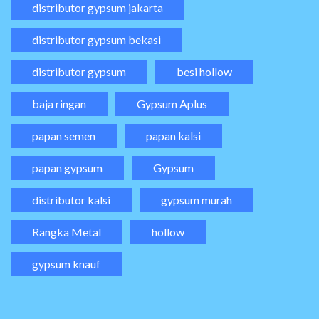
distributor gypsum jakarta
distributor gypsum bekasi
distributor gypsum
besi hollow
baja ringan
Gypsum Aplus
papan semen
papan kalsi
papan gypsum
Gypsum
distributor kalsi
gypsum murah
Rangka Metal
hollow
gypsum knauf