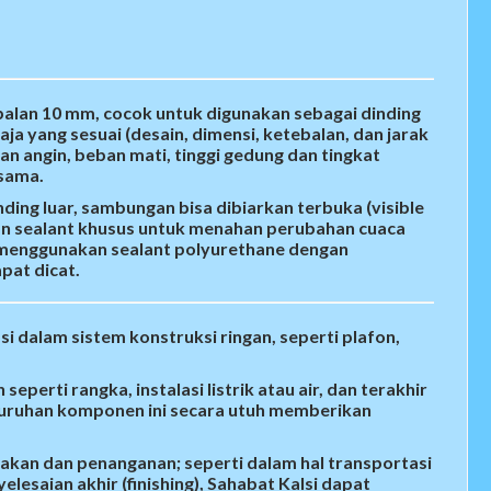
balan 10 mm, cocok untuk digunakan sebagai dinding
ja yang sesuai (desain, dimensi, ketebalan, dan jarak
n angin, beban mati, tinggi gedung dan tingkat
ksama.
ing luar, sambungan bisa dibiarkan terbuka (visible
akan sealant khusus untuk menahan perubahan cuaca
menggunakan sealant polyurethane dengan
pat dicat.
i dalam sistem konstruksi ringan, seperti plafon,
eperti rangka, instalasi listrik atau air, dan terakhir
seluruhan komponen ini secara utuh memberikan
jakan dan penanganan; seperti dalam hal transportasi
esaian akhir (finishing), Sahabat Kalsi dapat