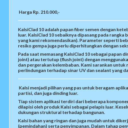
Harga Rp. 210.000,-
KalsiClad 10 adalah papan fiber semen dengan kete
luar. KalsiClad 10 sebaiknya dipasang pada rangka ba
yang kami rekomendasikan). Parameter seperti beba
resiko gempa juga perlu diperhitungkan dengan se
Pada saat memasang KalsiClad 10 sebagai papan dind
joint) atau tertutup (flush joint) dengan menggun
dan pergerakan kelembaban. Kami sarankan untuk 
perlindungan terhadap sinar UV dan sealant yang da
Kalsi
menjadi pilihan yang pas untuk beragam aplikas
partisi, dan juga dinding luar.
Tiap sistem aplikasi terdiri dari beberapa komponen s
dilapisi oleh produk Kalsi sebagai pelapis luar. Ke
dukungan struktural terhadap bangunan.
Kalsi bahan yang ringan dan juga mudah untuk diker
(pemindahan) serta penyimpanan. Dalam tahap penyel