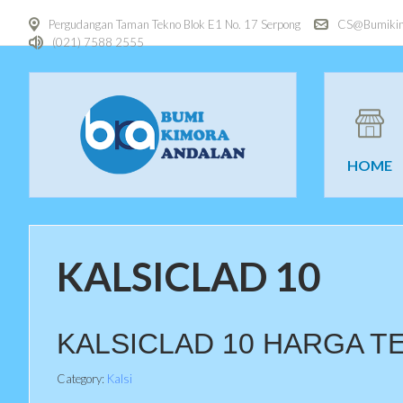
Pergudangan Taman Tekno Blok E1 No. 17 Serpong
CS@Bumikim
(021) 7588 2555
HOME
KALSICLAD 10
KALSICLAD 10 HARGA T
Category:
Kalsi