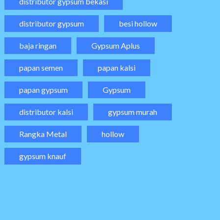
distributor gypsum bekasi
distributor gypsum
besi hollow
baja ringan
Gypsum Aplus
papan semen
papan kalsi
papan gypsum
Gypsum
distributor kalsi
gypsum murah
Rangka Metal
hollow
gypsum knauf
RGA
PENGIRIMA